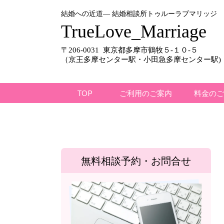
結婚への近道― 結婚相談所トゥルーラブマリッジ
TrueLove_Marriage
〒206-0031
東京都多摩市鶴牧５-１０-５
（京王多摩センター駅・小田急多摩センター駅)
TOP
ご利用のご案内
料金の
無料相談予約・お問合せ