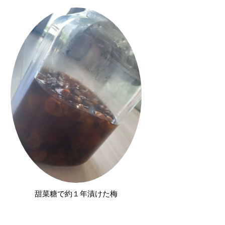
甜菜糖で約１年漬けた梅